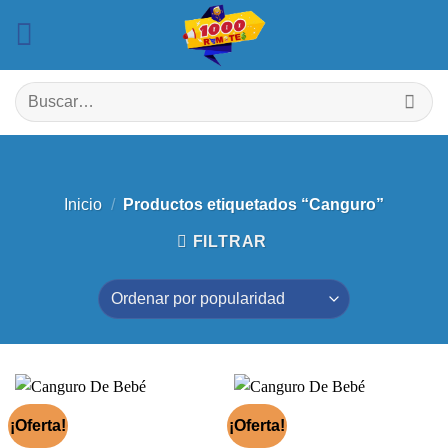
Saltar
al
contenido
Buscar
por:
Inicio
/
Productos etiquetados “Canguro”
FILTRAR
¡Oferta!
¡Oferta!