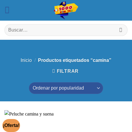
Saltar
al
contenido
Buscar
por:
Inicio
/
Productos etiquetados “camina”
FILTRAR
¡Oferta!