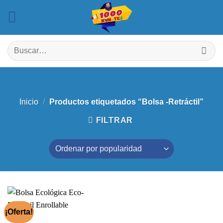
Saltar
al
contenido
Buscar
por:
Inicio
/
Productos etiquetados “Bolsa -Retráctil”
FILTRAR
¡Oferta!