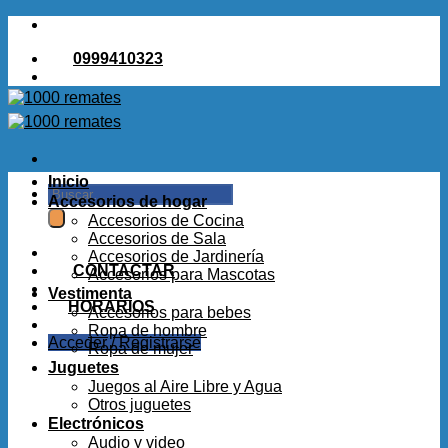
Saltar
al
0999410323
contenido
Inicio
Buscar
Accesorios de hogar
por:
Accesorios de Cocina
Accesorios de Sala
Accesorios de Jardinería
CONTACTAR
Accesorios para Mascotas
Vestimenta
HORARIOS
Accesorios para bebes
Ropa de hombre
Acceder / Registrarse
Ropa de mujer
Juguetes
Juegos al Aire Libre y Agua
Otros juguetes
Electrónicos
Audio y video