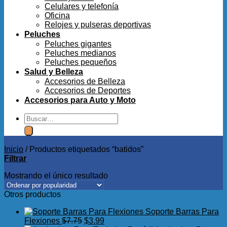
Celulares y telefonía
Oficina
Relojes y pulseras deportivas
Peluches
Peluches gigantes
Peluches medianos
Peluches pequeños
Salud y Belleza
Accesorios de Belleza
Accesorios de Deportes
Accesorios para Auto y Moto
Buscar
por:
Inicio
/
Productos etiquetados “batidos”
Filtrar
Mostrando el único resultado
Otros productos
Soporte Barras Para
El
El
Flexiones
$
7.75
$
3.99