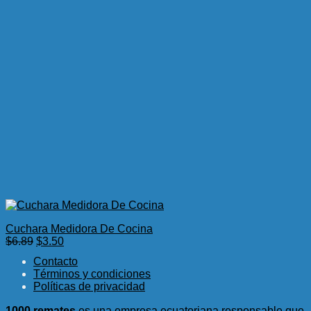
Cuchara Medidora De Cocina
El
El
$
6.89
$
3.50
precio
precio
Contacto
original
actual
Términos y condiciones
era:
es:
Políticas de privacidad
$6.89.
$3.50.
1000 remates
es una empresa ecuatoriana responsable que