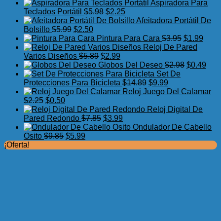
precio
precio
Aspiradora Para
original
actual
El
El
Teclados Portátil
$
5.98
$
2.25
era:
es:
precio
precio
Afeitadora Portátil De
El
$7.75.
El
$3.99.
original
actual
Bolsillo
$
5.99
$
2.50
precio
precio
era:
es:
El
El
Pintura Para Cara
$
3.95
$
1.99
original
actual
$5.98.
$2.25.
precio
preci
Reloj De Pared
era:
es:
El
El
original
actua
Varios Diseños
$
5.89
$
2.99
$5.99.
$2.50.
precio
precio
era:
El
es:
El
Globos Del Deseo
$
2.98
$
0.49
original
actual
$3.95.
precio
$1.99
prec
Set De
era:
es:
El
El
original
actu
Protecciones Para Bicicleta
$
14.89
$
9.99
$5.89.
$2.99.
precio
precio
era:
es:
Reloj Juego Del Calamar
El
El
original
actual
$2.98.
$0.4
$
2.25
$
0.50
precio
precio
era:
es:
Reloj Digital De
original
actual
El
El
$14.89.
$9.99.
Pared Redondo
$
7.85
$
3.99
era:
es:
precio
precio
Ondulador De Cabello
$2.25.
$0.50.
El
El
original
actual
Osito
$
9.85
$
5.99
precio
precio
era:
es:
¡Oferta!
original
actual
$7.85.
$3.99.
era:
es:
$9.85.
$5.99.