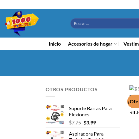
Saltar
al
contenido
Buscar
por:
Inicio
Accesorios de hogar
Vestim
OTROS PRODUCTOS
¡Ofe
Soporte Barras Para
Flexiones
El
El
$
7.75
$
3.99
precio
precio
Aspiradora Para
original
actual