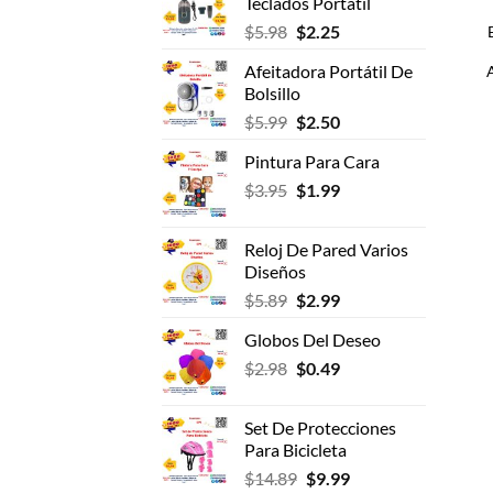
Teclados Portátil
era:
es:
El
El
$
5.98
$
2.25
$7.75.
$3.99.
precio
precio
Afeitadora Portátil De
original
actual
Bolsillo
era:
es:
El
El
$
5.99
$
2.50
$5.98.
$2.25.
precio
precio
Pintura Para Cara
original
actual
El
El
$
3.95
era:
$
1.99
es:
precio
precio
$5.99.
$2.50.
original
actual
Reloj De Pared Varios
era:
es:
Diseños
$3.95.
$1.99.
El
El
$
5.89
$
2.99
precio
precio
Globos Del Deseo
original
actual
El
El
$
2.98
era:
$
0.49
es:
precio
precio
$5.89.
$2.99.
original
actual
Set De Protecciones
era:
es:
Para Bicicleta
$2.98.
$0.49.
El
El
$
14.89
$
9.99