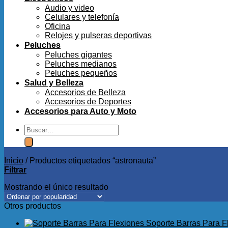
Audio y video
Celulares y telefonía
Oficina
Relojes y pulseras deportivas
Peluches
Peluches gigantes
Peluches medianos
Peluches pequeños
Salud y Belleza
Accesorios de Belleza
Accesorios de Deportes
Accesorios para Auto y Moto
Buscar
por:
Inicio
/
Productos etiquetados “astronauta”
Filtrar
Mostrando el único resultado
Otros productos
Soporte Barras Para F