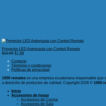
Proyector LED Astronauta con Control Remoto
El
El
$
10.00
$
7.99
precio
precio
Contacto
original
actual
Términos y condiciones
era:
es:
Políticas de privacidad
$10.00.
$7.99.
1000 remates
es una empresa ecuatoriana responsable que c
a domicilio de productos de calidad.
Copyright 2026 ©
1000 r
Inicio
Accesorios de hogar
Accesorios de Cocina
Accesorios de Sala