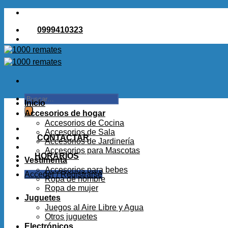
Saltar
al
0999410323
contenido
Buscar
Inicio
por:
Accesorios de hogar
Accesorios de Cocina
Accesorios de Sala
CONTACTAR
Accesorios de Jardinería
Accesorios para Mascotas
HORARIOS
Vestimenta
Accesorios para bebes
Acceder / Registrarse
Ropa de hombre
Ropa de mujer
Juguetes
Juegos al Aire Libre y Agua
Otros juguetes
Electrónicos