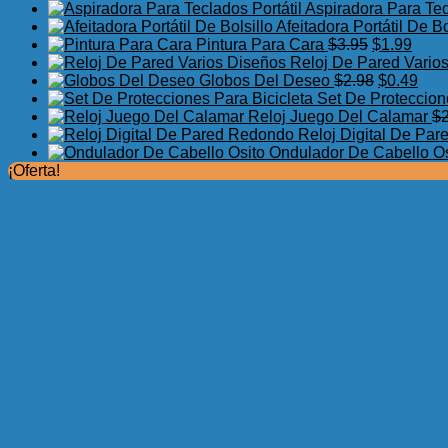
Aspiradora Para Tec
Afeitadora Portátil De Bo
El
El
Pintura Para Cara
$
3.95
$
1.99
precio
preci
Reloj De Pared Vario
original
El
actua
El
Globos Del Deseo
$
2.98
$
0.49
era:
precio
es:
prec
Set De Proteccion
$3.95.
original
$1.99
actu
Reloj Juego Del Calamar
$
era:
es:
Reloj Digital De Pa
$2.98.
$0.4
Ondulador De Cabello Os
¡Oferta!