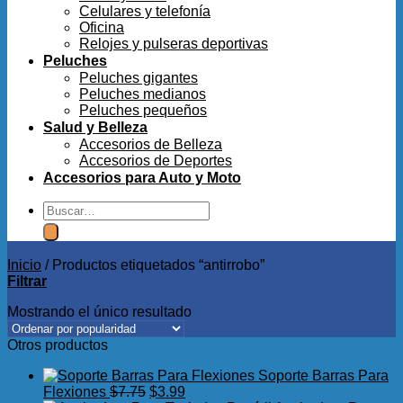
Celulares y telefonía
Oficina
Relojes y pulseras deportivas
Peluches
Peluches gigantes
Peluches medianos
Peluches pequeños
Salud y Belleza
Accesorios de Belleza
Accesorios de Deportes
Accesorios para Auto y Moto
Buscar
por:
Inicio
/
Productos etiquetados “antirrobo”
Filtrar
Mostrando el único resultado
Otros productos
Soporte Barras Para
El
El
Flexiones
$
7.75
$
3.99