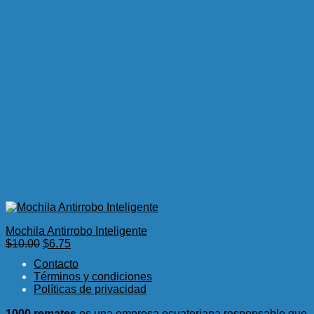
Mochila Antirrobo Inteligente
El
El
$
10.00
$
6.75
precio
precio
Contacto
original
actual
Términos y condiciones
era:
es:
Políticas de privacidad
$10.00.
$6.75.
1000 remates
es una empresa ecuatoriana responsable que