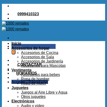
Saltar
al
0999410323
contenido
Inicio
Buscar
Accesorios de hogar
por:
Accesorios de Cocina
Accesorios de Sala
Accesorios de Jardinería
CONTACTAR
Accesorios para Mascotas
Vestimenta
HORARIOS
Accesorios para bebes
Ropa de hombre
Acceder / Registrarse
Ropa de mujer
Juguetes
Juegos al Aire Libre y Agua
Otros juguetes
Electrónicos
Audio y video