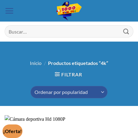
Saltar
al
contenido
Buscar
por:
Inicio
/
Productos etiquetados “4k”
FILTRAR
¡Oferta!